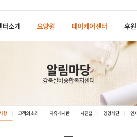
센터소개
요양원
데이케어센터
후원
알림마당
강북실버종합복지센터
사항
고객의 소리
자유게시판
사진첩
영양식단
인