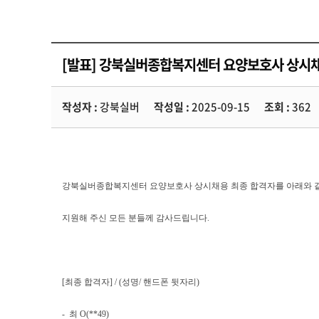
[발표] 강북실버종합복지센터 요양보호사 상시채
작성자 :
강북실버
작성일 :
2025-09-15
조회 :
362
강북실버종합복지센터 요양보호사 상시채용 최종 합격자를 아래와 
지원해 주
신 모든 분들께 감사드립니다
.
[
최종 합격자
] / (
성명
/
핸드폰 뒷자리
)
- 최
O
(**49)