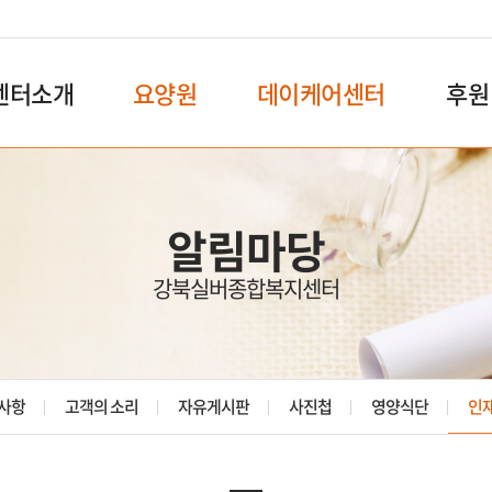
센터소개
요양원
데이케어센터
후원
알림마당
강북실버종합복지센터
사항
고객의 소리
자유게시판
사진첩
영양식단
인