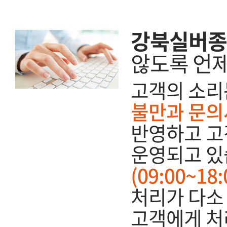
강북실버종
않도록 언
고객의 소리
불만과 문의
반영하고 고
운영되고 있
(09:00~1
처리가 다소 
고객에게 처