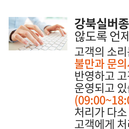
강북실버종
않도록 언
고객의 소리
불만과 문의
반영하고 고
운영되고 있
(09:00~1
처리가 다소 
고객에게 처