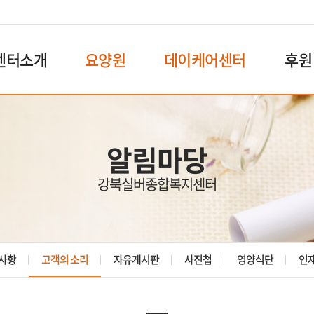
센터소개
요양원
데이케어센터
후원
알림마당
강북실버종합복지센터
사항
고객의 소리
자유게시판
사진첩
영양식단
인