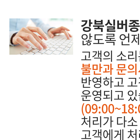
강북실버종
않도록 언
고객의 소리
불만과 문의
반영하고 고
운영되고 있
(09:00~1
처리가 다소 
고객에게 처