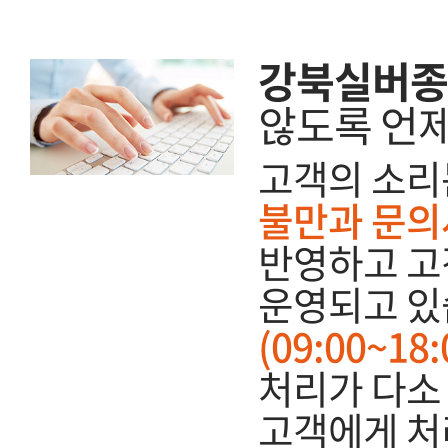
강북실버종
않도록 언
고객의 소리
불만과 문의
반영하고 고
운영되고 있
(09:00~1
처리가 다소 
고객에게 처