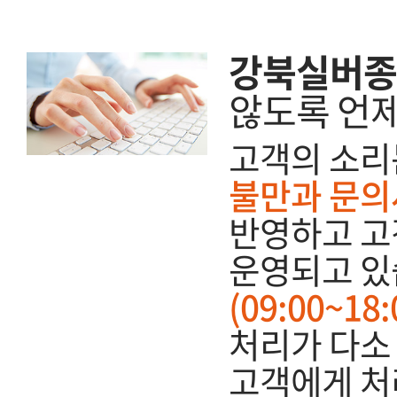
강북실버종
않도록 언
고객의 소리
불만과 문의
반영하고 고
운영되고 있
(09:00~1
처리가 다소 
고객에게 처