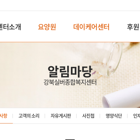
센터소개
요양원
데이케어센터
후원
알림마당
강북실버종합복지센터
사항
고객의 소리
자유게시판
사진첩
영양식단
인